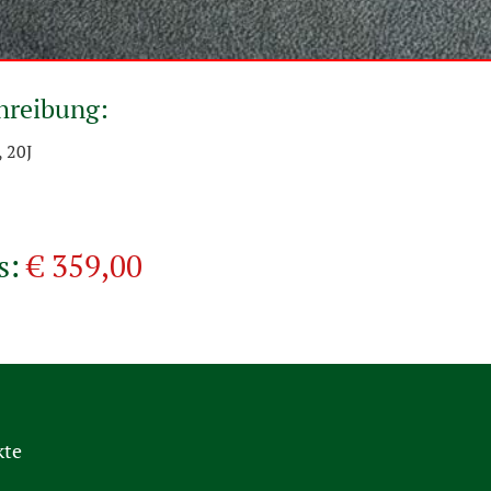
hreibung:
 20J
s:
€ 359,00
kte