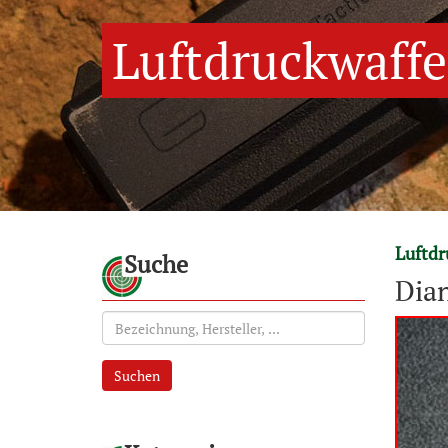
Luftdruckwaff
Luftd
Suche
Dian
Suchen