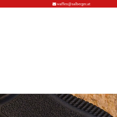
waffen@salberger.at