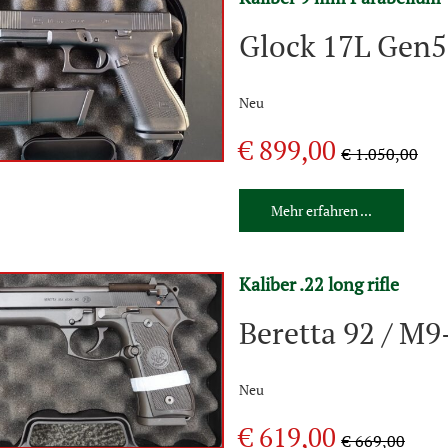
Glock 17L Gen5
Neu
€ 899,00
€ 1.050,00
Mehr erfahren ...
Kaliber .22 long rifle
Beretta 92 / M9
Neu
€ 619,00
€ 669,00