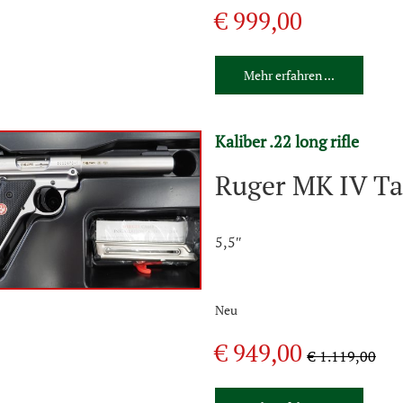
€ 999,00
Mehr erfahren ...
Kaliber .22 long rifle
Ruger MK IV Ta
5,5″
Neu
€ 949,00
€ 1.119,00