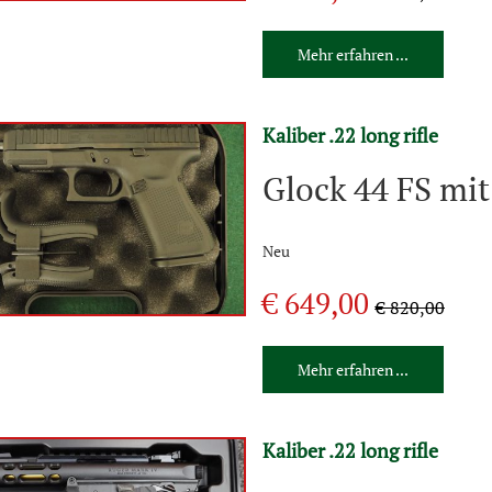
Mehr erfahren ...
Kaliber .22 long rifle
Glock 44 FS mit
Neu
€ 649,00
€ 820,00
Mehr erfahren ...
Kaliber .22 long rifle