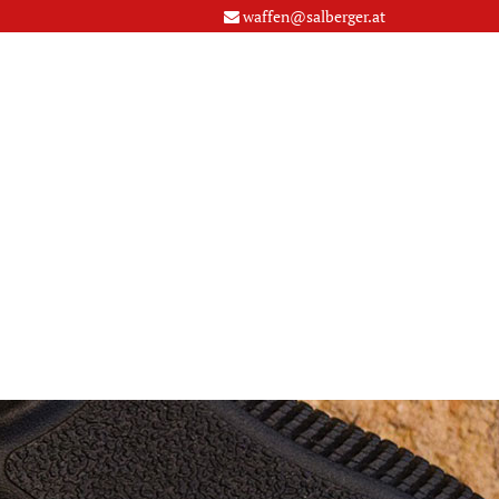
waffen@salberger.at