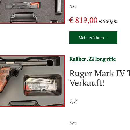
Neu
€ 819,00
€ 960,00
Mehr erfahren ...
Kaliber .22 long rifle
Ruger Mark IV 
Verkauft!
5,5″
Neu