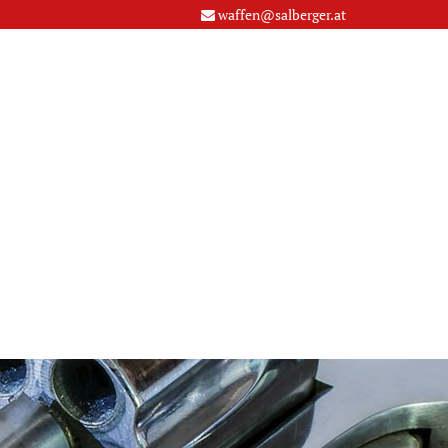
waffen@salberger.at