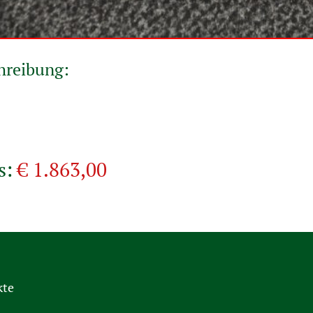
hreibung:
s:
€ 1.863,00
kte