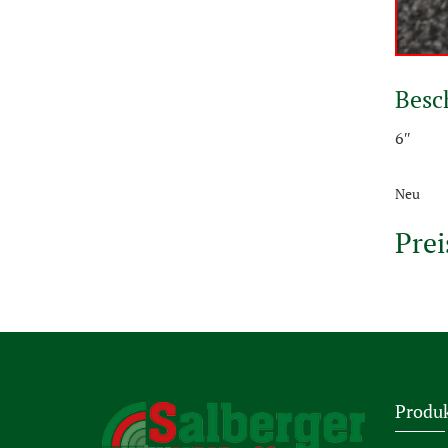
Besc
6″
Neu
Prei
Produ