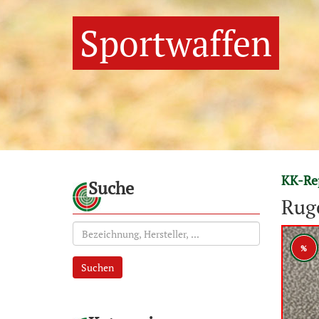
Sportwaffen
KK-Rep
Suche
Ruge
%
Suchen