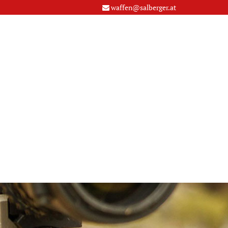
waffen@salberger.at