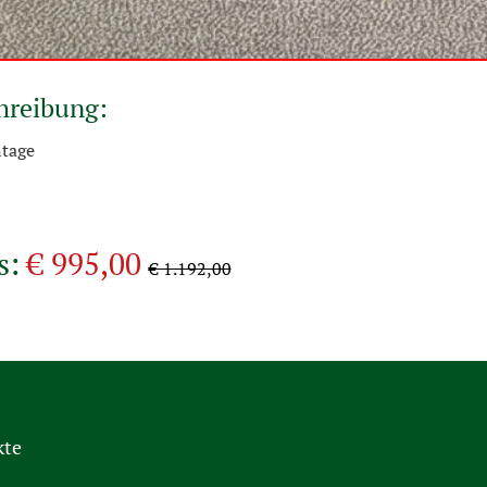
hreibung:
tage
s:
€ 995,00
€ 1.192,00
kte