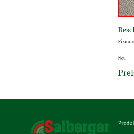
Besc
Fixmon
Neu
Prei
Produ