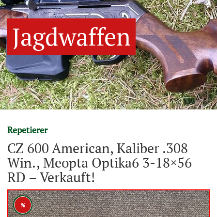
Jagdwaffen
Repetierer
CZ 600 American, Kaliber .308
Win., Meopta Optika6 3-18×56
RD – Verkauft!
%