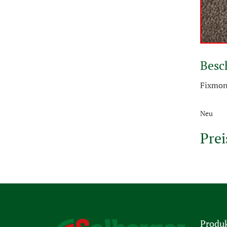
Besc
Fixmon
Neu
Prei
Produ