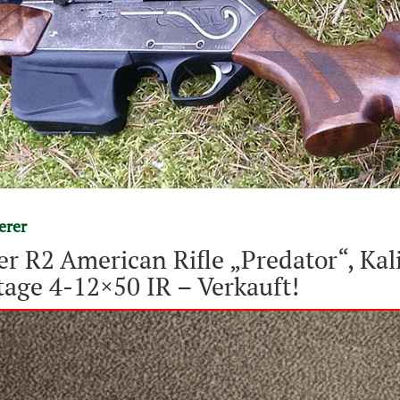
erer
r R2 American Rifle „Predator“, Kal
age 4-12×50 IR – Verkauft!