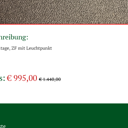
hreibung:
tage, ZF mit Leuchtpunkt
s:
€ 995,00
€ 1.440,00
kte