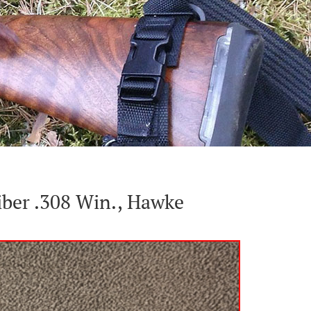
iber .308 Win., Hawke