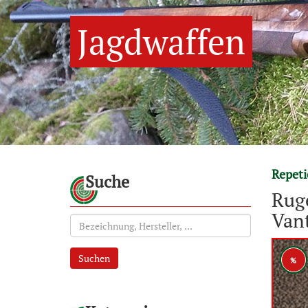
Jagdwaffen
Repeti
Suche
Ruge
Vant
Suchen
%